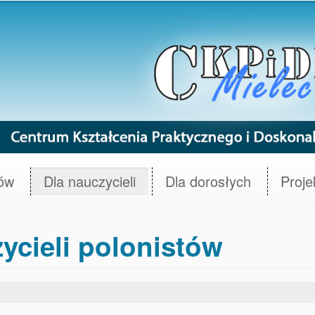
iów
Dla nauczycieli
Dla dorosłych
Proje
ycieli polonistów